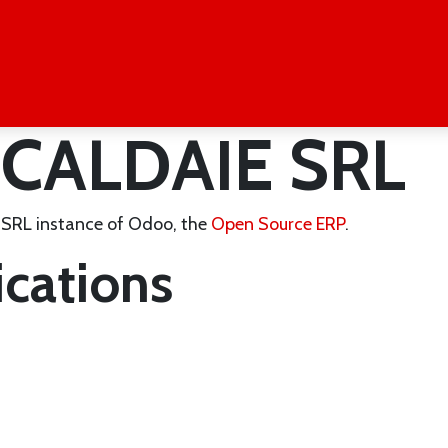
ME
ABOUT US
PRODUCTS
PROJECTS
WORK WIT
 CALDAIE SRL
SRL instance of Odoo, the
Open Source ERP
.
ications