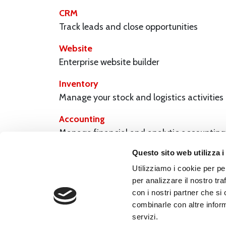
CRM
Track leads and close opportunities
Website
Enterprise website builder
Inventory
Manage your stock and logistics activities
Accounting
Manage financial and analytic accounting
Questo sito web utilizza i
Purchase
Purchase orders, tenders and agreements
Utilizziamo i cookie per pe
per analizzare il nostro tra
Project
con i nostri partner che si
Organize and plan your projects
combinarle con altre inform
servizi.
Manufacturing