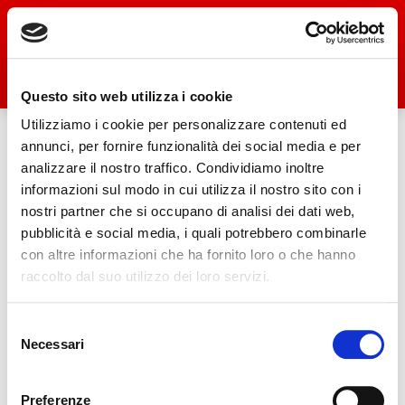
Questo sito web utilizza i cookie
Dichiarazione cookie
Utilizziamo i cookie per personalizzare contenuti ed
annunci, per fornire funzionalità dei social media e per
analizzare il nostro traffico. Condividiamo inoltre
informazioni sul modo in cui utilizza il nostro sito con i
Questo sito web utilizza i cookie. Utilizziamo i cookie
nostri partner che si occupano di analisi dei dati web,
per personalizzare contenuti ed annunci, per fornire
pubblicità e social media, i quali potrebbero combinarle
funzionalità dei social media e per analizzare il
con altre informazioni che ha fornito loro o che hanno
nostro traffico. Condividiamo inoltre informazioni sul
raccolto dal suo utilizzo dei loro servizi.
modo in cui utilizza il nostro sito con i nostri partner
che si occupano di analisi dei dati web, pubblicità e
Selezione
Necessari
del
social media, i quali potrebbero combinarle con altre
consenso
informazioni che ha fornito loro o che hanno raccolto
dal suo utilizzo dei loro servizi.
Preferenze